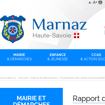
A+
A-
MAIRIE
ENFANCE
CCAS
& DÉMARCHES
& JEUNESSE
& ACTION SOC
Vous êtes ici :
Accueil
>
Mairie et démarches
>
Publication des Actes administratif
Rapport d
MAIRIE ET
DÉMARCHES