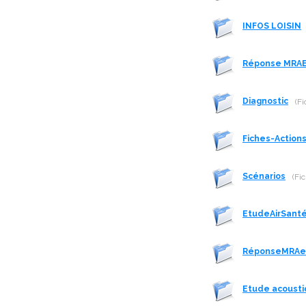
INFOS LOISIN
Réponse MRA
Diagnostic
(Fi
Fiches-Action
Scénarios
(Fi
EtudeAirSant
RéponseMRAe
Etude acoust