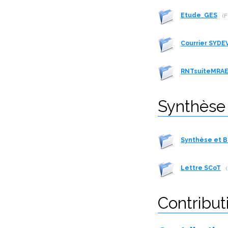
Etude_GES
(F
Courrier SYDE
RNTsuiteMRA
Synthèse
Synthèse et B
Lettre SCoT
Contribut