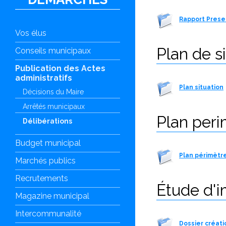
Rapport Prese
Vos élus
Plan de s
Conseils municipaux
Publication des Actes
administratifs
Plan situation
Décisions du Maire
Arrêtés municipaux
Plan peri
Délibérations
Budget municipal
Plan périmètr
Marchés publics
Recrutements
Étude d'
Magazine municipal
Intercommunalité
Dossier créatio