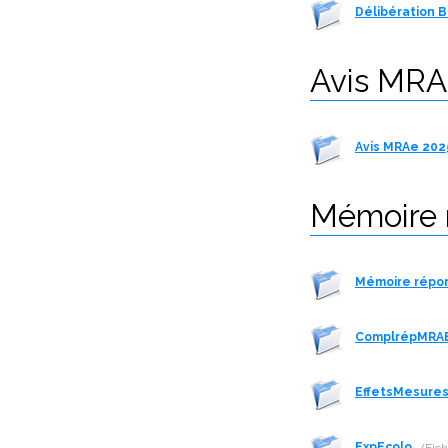
Délibération B
Avis MRA
Avis MRAe 20
Mémoire 
Mémoire répo
ComplrépMRA
EffetsMesure
ExpEcolo