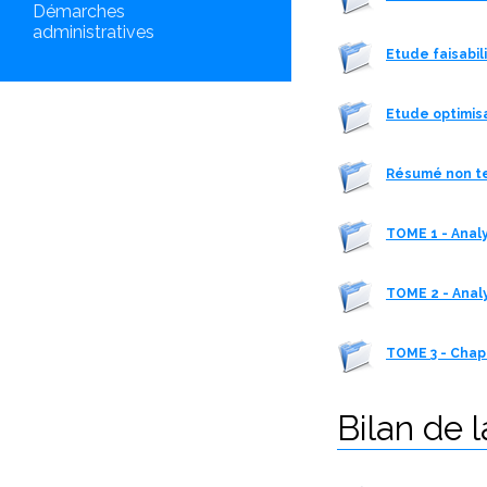
Démarches
administratives
Etude faisabi
Etude optimis
Résumé non t
TOME 1 - Analy
TOME 2 - Anal
TOME 3 - Chap
Bilan de 