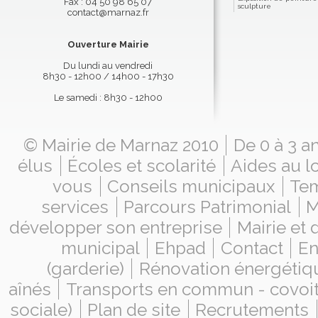
Fax : 04 50 98 65 07
sculpture
contact@marnaz.fr
Ouverture Mairie
Du lundi au vendredi
8h30 - 12h00 / 14h00 - 17h30
Le samedi : 8h30 - 12h00
© Mairie de Marnaz 2010
De 0 à 3 a
élus
Écoles et scolarité
Aides au l
vous
Conseils municipaux
Tem
services
Parcours Patrimonial
M
développer son entreprise
Mairie et
municipal
Ehpad
Contact
En
(garderie)
Rénovation énergétiq
aînés
Transports en commun - covoi
sociale)
Plan de site
Recrutements