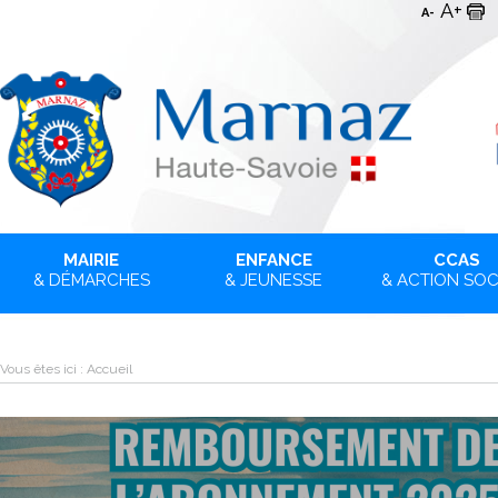
A+
A-
MAIRIE
ENFANCE
CCAS
& DÉMARCHES
& JEUNESSE
& ACTION SOC
Vous êtes ici :
Accueil