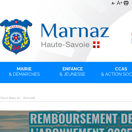
A+
A-
MAIRIE
ENFANCE
CCAS
& DÉMARCHES
& JEUNESSE
& ACTION SOC
Vous êtes ici :
Accueil