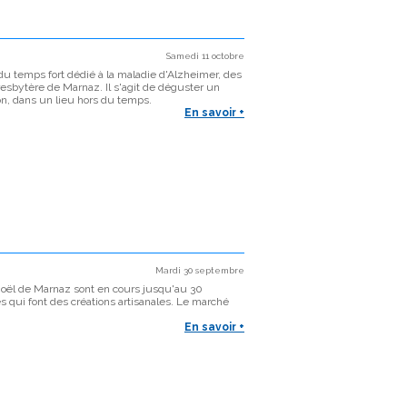
Samedi 11 octobre
du temps fort dédié à la maladie d'Alzheimer, des
esbytère de Marnaz. Il s'agit de déguster un
on, dans un lieu hors du temps.
En savoir +
Mardi 30 septembre
Noël de Marnaz sont en cours jusqu'au 30
 qui font des créations artisanales. Le marché
En savoir +