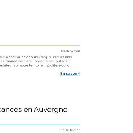
Jeudi 09 avril
 sur la commune depuis 2024, plusieurs nids
az l'année dernière. L’insecte est tout à fait
dateur sur notre territoire, il prolifère donc
En savoir +
acances en Auvergne
Lundi 02 février