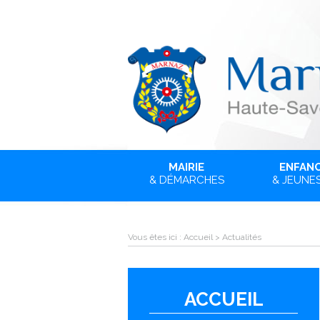
MAIRIE
ENFAN
& DÉMARCHES
& JEUNE
Vous êtes ici :
Accueil
>
Actualités
ACCUEIL