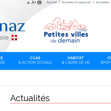
A+
Accueil
|
Numéros d'urgences
|
Actualités
A-
CE
CCAS
HABITAT
C
SSE
& ACTION SOCIALE
& CADRE DE VIE
SPORT
Actualités