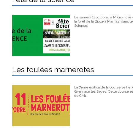
Le samedi 11 octobre, la Micro-Foli
la forêt de la Biolle à Marnaz, dans l
Science.
Les foulées marnerotes
La 7ème édition de la course se tien
Gymnase les Sages. Cette course est
de CM1.