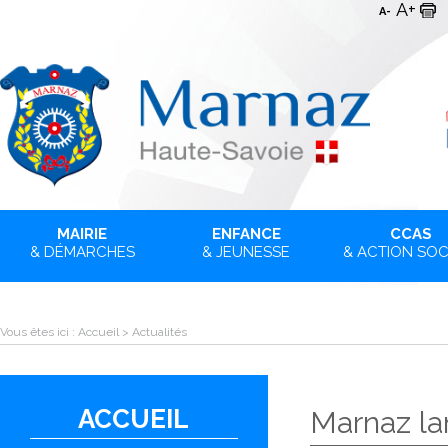
A+
A-
MAIRIE
ENFANCE
CCAS
& DÉMARCHES
& JEUNESSE
& ACTION SOC
Vous êtes ici :
Accueil
>
Actualités
ACCUEIL
Marnaz la