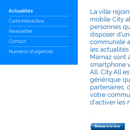
La ville rejoin
Actualités
mobile City al
Carte interactive
personnes qu
Newsletter
disposer d'un
communale au
Contact
les actualités
Numéros d'urgences
Marnaz sont à
smartphone vi
All. City All 
générique qui
partenaires, 
votre commune
d'activer les n
.
Retour à la liste