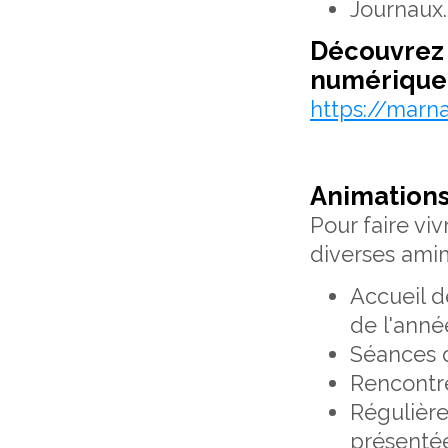
Journaux..
Découvrez 
numérique 
https://marna
Animations 
Pour faire vi
diverses amim
Accueil d
de l'année
Séances d
Rencontres
Régulière
présentées