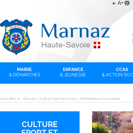
A+
A-
MAIRIE
ENFANCE
CCAS
& DÉMARCHES
& JEUNESSE
& ACTION SOC
Vous êtes ici :
Accueil
>
Culture Sport et Loisirs
>
Bibliothèque municipale
CULTURE
SPORT ET