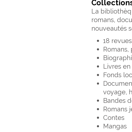
Collection
La bibliothèq
romans, docum
nouveautés s
18 revue
Romans, po
Biograph
Livres en
Fonds loc
Documenta
voyage, hi
Bandes d
Romans j
Contes
Mangas