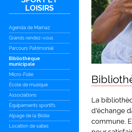
LOISIRS
Agenda de Marnaz
Grands rendez-vous
Parcours Patrimonial
Bibliothèque
municipale
Micro-Folie
Bibliot
École de musique
Associations
La bibliothè
Équipements sportifs
d'échange da
Alpage de la Biolle
commune. Ell
Location de salles
pour satisfai