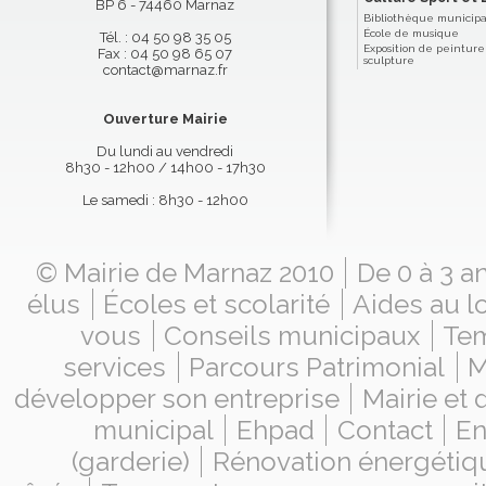
BP 6 - 74460 Marnaz
Bibliothèque municip
École de musique
Tél. : 04 50 98 35 05
Exposition de peinture
Fax : 04 50 98 65 07
sculpture
contact@marnaz.fr
Ouverture Mairie
Du lundi au vendredi
8h30 - 12h00 / 14h00 - 17h30
Le samedi : 8h30 - 12h00
© Mairie de Marnaz 2010
De 0 à 3 a
élus
Écoles et scolarité
Aides au l
vous
Conseils municipaux
Tem
services
Parcours Patrimonial
M
développer son entreprise
Mairie et
municipal
Ehpad
Contact
En
(garderie)
Rénovation énergétiq