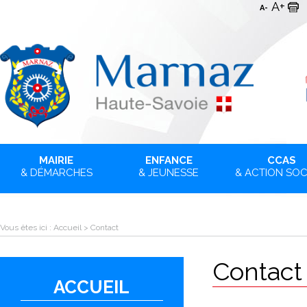
A+
A-
MAIRIE
ENFANCE
CCAS
& DÉMARCHES
& JEUNESSE
& ACTION SOC
Vous êtes ici :
Accueil
>
Contact
Contact
ACCUEIL