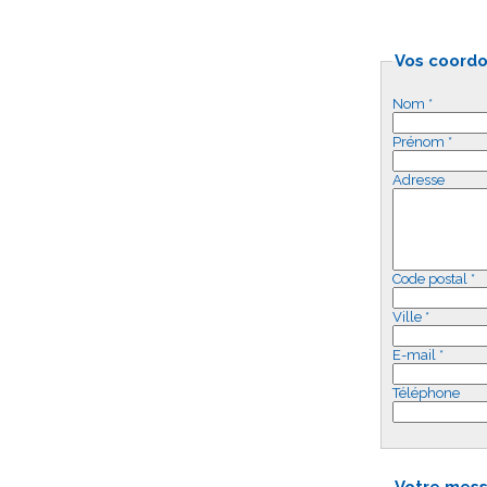
Vos coord
Nom *
Prénom *
Adresse
Code postal *
Ville *
E-mail *
Téléphone